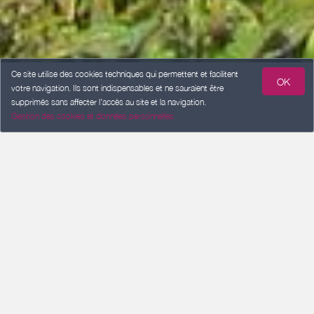
Ce site utilise des cookies techniques qui permettent et facilitent
OK
votre navigation. Ils sont indispensables et ne sauraient être
supprimés sans affecter l’accès au site et la navigation.
Gestion des cookies et données personnelles
ARRIVÉE
Ajouter une date
DÉPART
Ajouter une date
VOYAGEURS
2 voyageurs
Rechercher